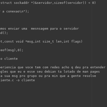
(
struct
 sockaddr *)&servidor,
sizeof
(servidor)) < 0)
r a conexao\n"
);
amos enviar uma  mesnsagem para o servidor
nd();
et,const void *msg,int size_t len,int flags)
zeof
(msg),0);
so cliente
periencia que voce tem com redes acho q deu pra entender
ngles que eu e esse seu debian ta lotado de man pages
ta sua msg pro grupo ou pra min que a gente resolve
liente.c -o cliente