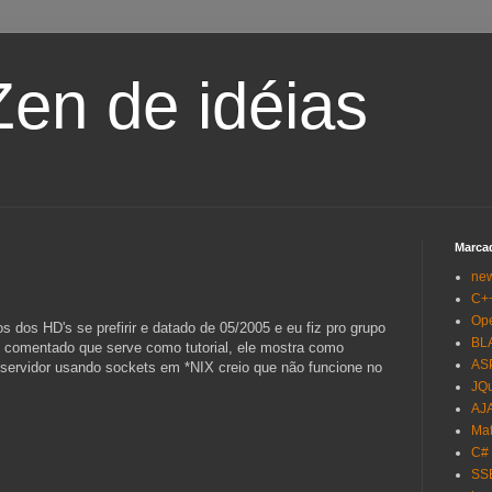
en de idéias
Marca
ne
C+
Op
os dos HD's se prefirir e datado de 05/2005 e eu fiz pro grupo
BL
o comentado que serve como tutorial, ele mostra como
AS
-servidor usando sockets em *NIX creio que não funcione no
JQ
AJ
Mat
C#
SS