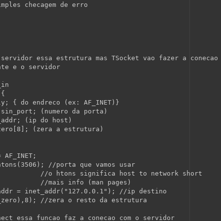
imples checagem de erro
 servidor essa estrutura mas TSocket vao fazer a conecao
nte e o servidor
_in
 {
ly; { do endreco (ex: AF_INET)}
 sin_port; (numero da porta)
_addr; (ip do host)
zero[8]; (zera a estrutura)
= AF_INET;
htons(3506); 
//porta que vamos usar
//o htons significa host to network short
//mais info (man pages)
addr = inet_addr(
"127.0.0.1"
); 
//ip destino
_zero),8); 
//zera o resto da estrutura
nect essa funcao faz a conecao com o servidor