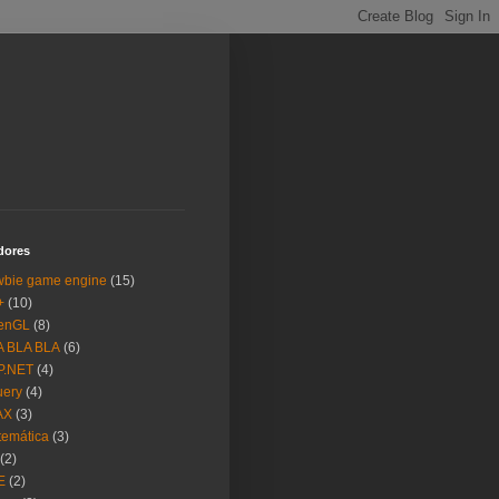
dores
wbie game engine
(15)
+
(10)
enGL
(8)
A BLA BLA
(6)
P.NET
(4)
uery
(4)
AX
(3)
emática
(3)
(2)
E
(2)