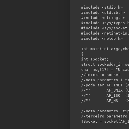
#include <stdio.h>
#include <stdlib.h>
#include <
string
.h>
#include <sys/types.
#include <sys/socket
#include <netinet/
in
#include <netdb.h>
int
 main(
int
 argc,
ch
{
int
 TSocket;
struct
 sockaddr_in s
char
 msg[17] = 
"Unia
//inicia o socket
//nota parametro 1 t
//pode ser AF_INET (
//""       AF_UNIX (
//""       AF_ISO  (
//""       AF_NS   (
//nota parametro  ti
//terceiro parametro
TSocket = socket(AF_