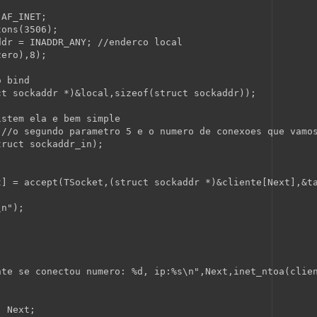
 AF_INET;
tons(3506);
ddr = INADDR_ANY; 
//enderco local
zero),8);
o bind
ct
 sockaddr *)&local,
sizeof
(
struct
 sockaddr));
istem ela e bem simple
 
//o segundo parametro 5 e o numero de conexoes que vamo
truct
 sockaddr_in);
t] = accept(TSocket,(
struct
 sockaddr *)&cliente[Next],&t
\n"
);
nte se conectou numero: %d, ip:%s\n"
,Next,inet_ntoa(clie
  Next;