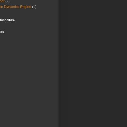
mor
(2)
en Dynamics Engine
(1)
 maneiros.
sos