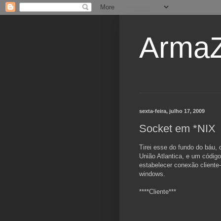
ArmaZ
sexta-feira, julho 17, 2009
Socket em *NIX
Tirei esse do fundo do báu, 
União Atlantica, e um códig
estabelecer conexão cliente
windows.
****Cliente***