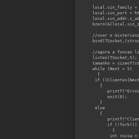
  local.sin_family =
  local.sin_port = h
  local.sin_addr.s_a
  bzero(&(local.sin_
//usar o misterios
  bind(TSocket,(
stru
//agora a funcao l
  listen(TSocket,5);
  tamanho = 
sizeof
(
s
while
 (Next < 5)
    {
if
 ((Clientes[Nex
     {
        printf(
"Erro
        exit(0);
     }
else
     {
        printf(
"Clie
if
 (!fork())
          {
int
 coisa =