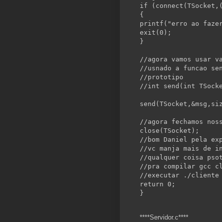
if
 (connect(TSocket,
{
printf(
"erro ao faze
exit(0);
}
//agora vamos usar v
//usnado a funcao se
//prototipo
//int send(int TSock
send(TSocket,&msg,
si
//agora fechamos nos
close(TSocket);
//bom Daniel pela ex
//vc manja mais de i
//qualquer coisa pso
//pra compilar gcc c
//executar ./cliente
return
 0;
}
****Servidor.c****