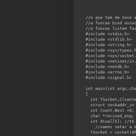
//o que tem de novo 
//a funcao bind asso
//a funcao listem fa
#include <stdio.h>
#include <stdlib.h>
#include <
string
.h>
#include <sys/types.
#include <sys/socket
#include <netinet/
in
#include <netdb.h>
#include <errno.h>
#include <signal.h>
int
 main(
int
 argc,
ch
{
int
 TSocket,Client
struct
 sockaddr_in
int
 Count,Next =0;
char
 *recived_msg;
int
 Atual[5]; 
//tb
//vamos setar a 
  TSocket = socket(A