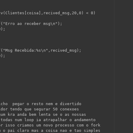
cv(Clientes[coisa],recived_msg,20,0) < 0)
f(
"Erro ao receber msg\n"
);
0);
f(
"Msg Recebida:%s\n"
,recived_msg);
0);
icho  pegar o resto nem e divertido
idor tendo que segurar 50 conexoes
gum kra anda bem lenta se o as nossas
 todas num loop ia atrapalhar o andamento
or isso criamos um novo processo com o fork
m o pai claro mas a coisa nao e tao simples