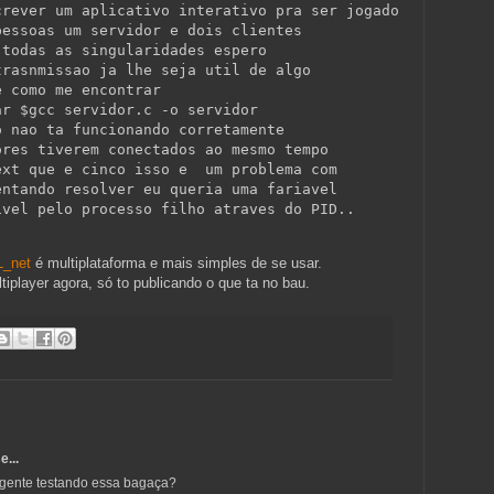
crever um aplicativo interativo pra ser jogado
pessoas um servidor e dois clientes
 todas as singularidades espero
trasnmissao ja lhe seja util de algo
e como me encontrar
ar $gcc servidor.c -o servidor
o nao ta funcionando corretamente
ores tiverem conectados ao mesmo tempo
ext que e cinco isso e  um problema com
entando resolver eu queria uma fariavel
ivel pelo processo filho atraves do PID..
_net
é multiplataforma e mais simples de se usar.
player agora, só to publicando o que ta no bau.
e...
gente testando essa bagaça?