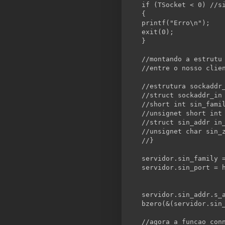
if
 (TSocket < 0) 
//s
{
printf(
"Erro\n"
);
exit(0);
}
//montando a estrutu
//entre o nosso clie
//estrutura sockaddr
//struct sockaddr_in
//short int sin_fami
//unsignet short int
//struct sin_addr in
//unsignet char sin_
//}
servidor.sin_family 
servidor.sin_port = 
servidor.sin_addr.s_
bzero(&(servidor.sin
//agora a funcao con