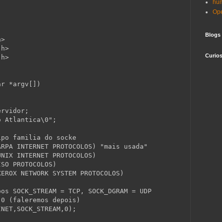
hu
Op
Blogs
h>
.h>
Curio
.h>
ar
 *argv[])
ervidor;
o Atlantica\0"
;
ipo familia do socke
ARPA INTERNET PROTOCOLOS) "mais usada"
UNIX INTERNET PROTOCOLOS)
ISO PROTOCOLOS)
XEROX NETWORK SYSTEM PROTOCOLOS)
pos SOCK_STREAM = TCP, SOCK_DGRAM = UDP
 0 (faleremos depois)
INET,SOCK_STREAM,0);