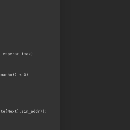
s esperar (max)
amanho)) < 0)
nte[Next].sin_addr));