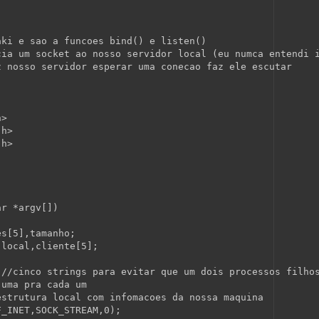
aki e sao a funcoes bind() e listen()
cia um socket ao nosso servidor local (eu numca entendi 
z nosso servidor esperar uma conecao faz ele escutar
h>
.h>
.h>
ar
 *argv[])
es[5],tamanho;
 local,cliente[5];
 
//cinco strings para evitar que um dois processos filho
 uma pra cada um
estrutura local com infomacoes da nossa maquina
F_INET,SOCK_STREAM,0);