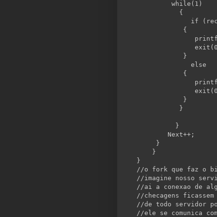
while
(1)
           {
if
 (re
            {
               print
               exit(
            }
else
            {
               print
               exit(
            }
           }
          }
        Next++;
     }
    }
}
//o fork que faz o b
//imagine nosso serv
//ai a conexao de al
//checagens ficassem
//de todo servidor p
//ele se comunica co