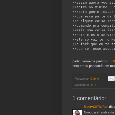
//assim agora vou es
//entre no minimo 3 
////pra gente testar
//que essa parte da 
//qualquer coisa sab
//comando pra compil
//mais uma coisa iss
//pois c os 5 servid
//ele so vai ler o N
//o fork que eu to t
//que so fosse assec
particularmente prefiro o
SDL
nem estou pensando em multi
Postado por
Gabriel
Marcadores:
C++
1 comentário:
MontyOnTheRun
diss
Noooossa! lembra da 