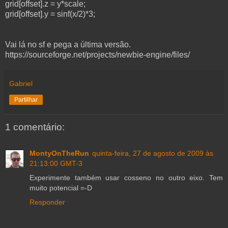
grid[offset].z = y*scale;
grid[offset].y = sinf(x/2)*3;
Vai lá no sf e pega a última versão.
https://sourceforge.net/projects/newbie-engine/files/
Gabriel
Partilhar
1 comentário:
MontyOnTheRun
quinta-feira, 27 de agosto de 2009 às
21:13:00 GMT-3
Experimente também usar cosseno no outro eixo. Tem
muito potencial =-D
Responder