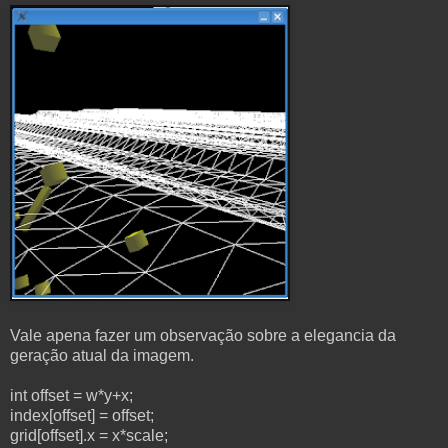
Vale apena fazer um observação sobre a elegancia da
geração atual da imagem.
int offset = w*y+x;
index[offset] = offset;
grid[offset].x = x*scale;