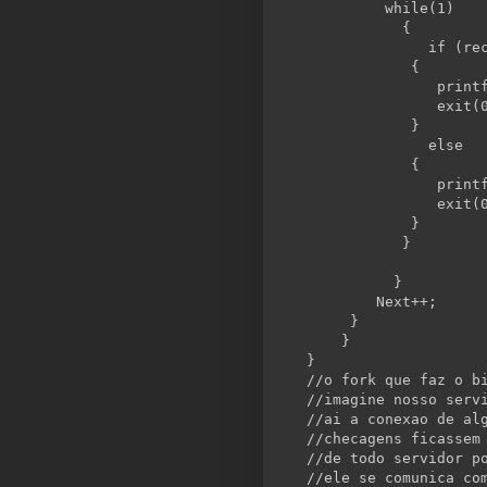
while
(1)
           {
if
 (re
            {
               print
               exit(
            }
else
            {
               print
               exit(
            }
           }
          }
        Next++;
     }
    }
}
//o fork que faz o b
//imagine nosso serv
//ai a conexao de al
//checagens ficassem
//de todo servidor p
//ele se comunica co