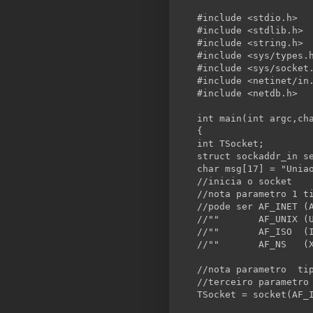
#include <stdio.h>
#include <stdlib.h>
#include <
string
.h>
#include <sys/types.
#include <sys/socket
#include <netinet/
in
#include <netdb.h>
int
 main(
int
 argc,
ch
{
int
 TSocket;
struct
 sockaddr_in s
char
 msg[17] = 
"Unia
//inicia o socket
//nota parametro 1 t
//pode ser AF_INET (
//""       AF_UNIX (
//""       AF_ISO  (
//""       AF_NS   (
//nota parametro  ti
//terceiro parametro
TSocket = socket(AF_