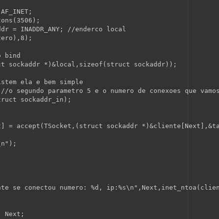
 AF_INET;
tons(3506);
ddr = INADDR_ANY; 
//enderco local
zero),8);
o bind
ct
 sockaddr *)&local,
sizeof
(
struct
 sockaddr));
istem ela e bem simple
 
//o segundo parametro 5 e o numero de conexoes que vamo
truct
 sockaddr_in);
t] = accept(TSocket,(
struct
 sockaddr *)&cliente[Next],&t
\n"
);
nte se conectou numero: %d, ip:%s\n"
,Next,inet_ntoa(clie
  Next;