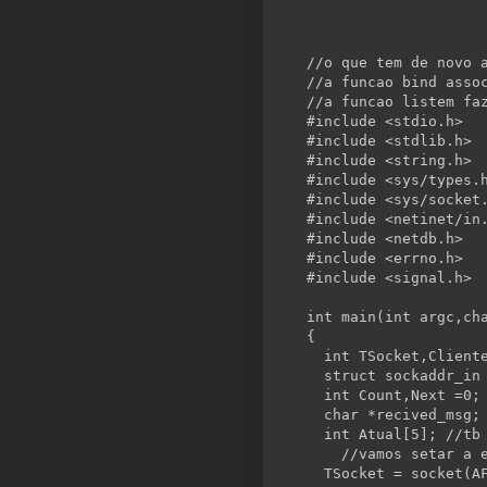
//o que tem de novo 
//a funcao bind asso
//a funcao listem fa
#include <stdio.h>
#include <stdlib.h>
#include <
string
.h>
#include <sys/types.
#include <sys/socket
#include <netinet/
in
#include <netdb.h>
#include <errno.h>
#include <signal.h>
int
 main(
int
 argc,
ch
{
int
 TSocket,Client
struct
 sockaddr_in
int
 Count,Next =0;
char
 *recived_msg;
int
 Atual[5]; 
//tb
//vamos setar a 
  TSocket = socket(A