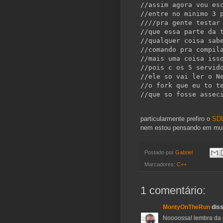
//assim agora vou es
//entre no minimo 3 
////pra gente testar
//que essa parte da 
//qualquer coisa sab
//comando pra compil
//mais uma coisa iss
//pois c os 5 servid
//ele so vai ler o N
//o fork que eu to t
//que so fosse assec
particularmente prefiro o
SDL
nem estou pensando em multi
Postado por
Gabriel
Marcadores:
C++
1 comentário:
MontyOnTheRun
diss
Noooossa! lembra da 