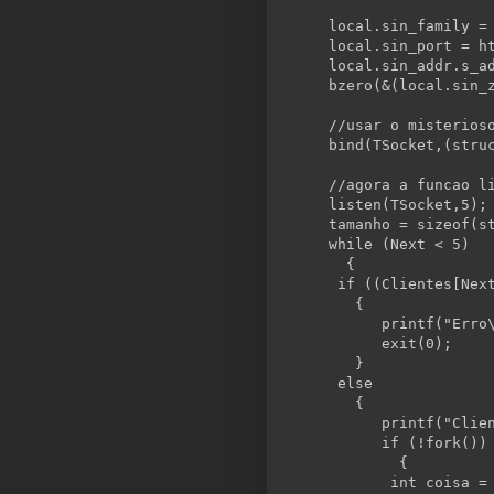
  local.sin_family =
  local.sin_port = h
  local.sin_addr.s_a
  bzero(&(local.sin_
//usar o misterios
  bind(TSocket,(
stru
//agora a funcao l
  listen(TSocket,5);
  tamanho = 
sizeof
(
s
while
 (Next < 5)
    {
if
 ((Clientes[Nex
     {
        printf(
"Erro
        exit(0);
     }
else
     {
        printf(
"Clie
if
 (!fork())
          {
int
 coisa =