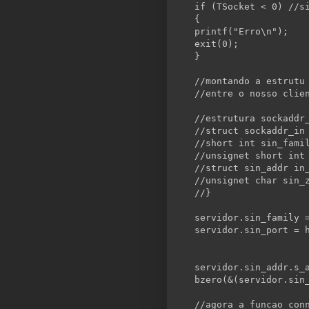
if
 (TSocket < 0) 
//s
{
printf(
"Erro\n"
);
exit(0);
}
//montando a estrutu
//entre o nosso clie
//estrutura sockaddr
//struct sockaddr_in
//short int sin_fami
//unsignet short int
//struct sin_addr in
//unsignet char sin_
//}
servidor.sin_family 
servidor.sin_port = 
servidor.sin_addr.s_
bzero(&(servidor.sin
//agora a funcao con