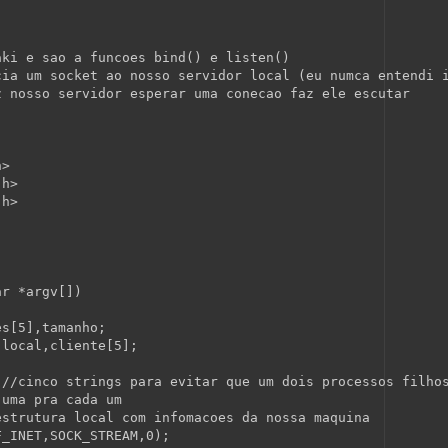
aki e sao a funcoes bind() e listen()
cia um socket ao nosso servidor local (eu numca entendi 
z nosso servidor esperar uma conecao faz ele escutar
h>
.h>
.h>
ar
 *argv[])
es[5],tamanho;
 local,cliente[5];
 
//cinco strings para evitar que um dois processos filho
 uma pra cada um
estrutura local com infomacoes da nossa maquina
F_INET,SOCK_STREAM,0);