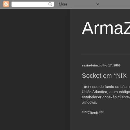
ArmaZ
sexta-feira, julho 17, 2009
Socket em *NIX
Tirei esse do fundo do báu, 
União Atlantica, e um códig
estabelecer conexão cliente
windows.
****Cliente***