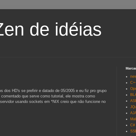
en de idéias
Marca
ne
C+
Op
os dos HD's se prefirir e datado de 05/2005 e eu fiz pro grupo
BL
o comentado que serve como tutorial, ele mostra como
AS
-servidor usando sockets em *NIX creio que não funcione no
JQ
AJ
Mat
C#
SS