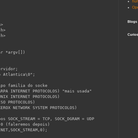
hu
Op
Blogs
h>
.h>
Curio
.h>
ar
 *argv[])
ervidor;
o Atlantica\0"
;
ipo familia do socke
ARPA INTERNET PROTOCOLOS) "mais usada"
UNIX INTERNET PROTOCOLOS)
ISO PROTOCOLOS)
XEROX NETWORK SYSTEM PROTOCOLOS)
pos SOCK_STREAM = TCP, SOCK_DGRAM = UDP
 0 (faleremos depois)
INET,SOCK_STREAM,0);