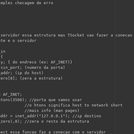
imples checagem de erro
 servidor essa estrutura mas TSocket vao fazer a conecao
nte e o servidor
_in
 {
ly; { do endreco (ex: AF_INET)}
 sin_port; (numero da porta)
_addr; (ip do host)
zero[8]; (zera a estrutura)
= AF_INET;
htons(3506); 
//porta que vamos usar
//o htons significa host to network short
//mais info (man pages)
addr = inet_addr(
"127.0.0.1"
); 
//ip destino
_zero),8); 
//zera o resto da estrutura
nect essa funcao faz a conecao com o servidor