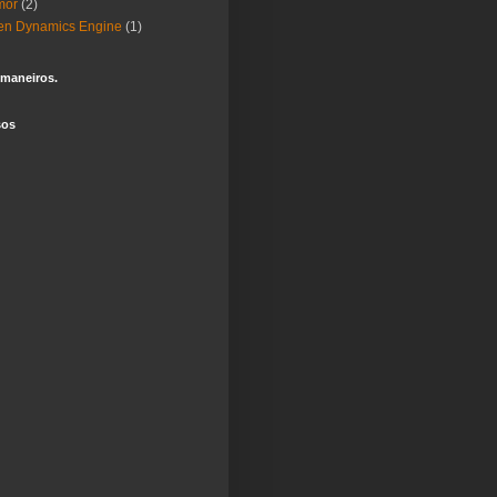
mor
(2)
en Dynamics Engine
(1)
 maneiros.
sos