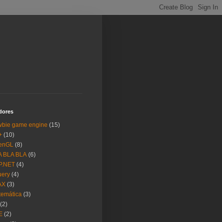
dores
wbie game engine
(15)
+
(10)
enGL
(8)
A BLA BLA
(6)
P.NET
(4)
uery
(4)
AX
(3)
emática
(3)
(2)
E
(2)