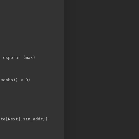
s esperar (max)
amanho)) < 0)
nte[Next].sin_addr));