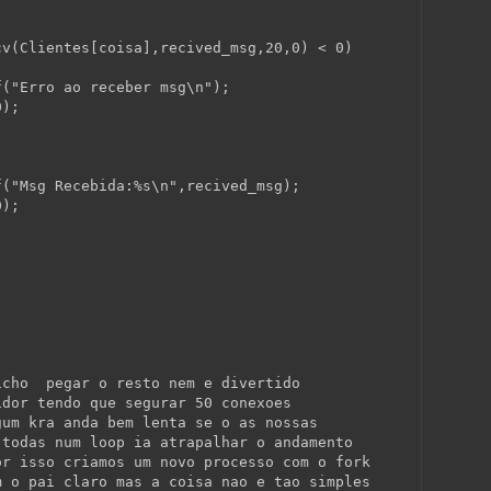
cv(Clientes[coisa],recived_msg,20,0) < 0)
f(
"Erro ao receber msg\n"
);
0);
f(
"Msg Recebida:%s\n"
,recived_msg);
0);
icho  pegar o resto nem e divertido
idor tendo que segurar 50 conexoes
gum kra anda bem lenta se o as nossas
 todas num loop ia atrapalhar o andamento
or isso criamos um novo processo com o fork
m o pai claro mas a coisa nao e tao simples