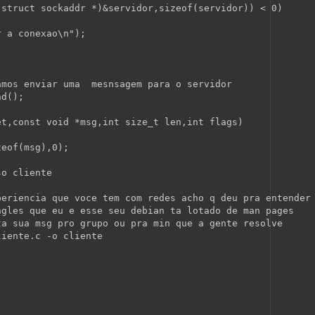
(
struct
 sockaddr *)&servidor,
sizeof
(servidor)) < 0)
r a conexao\n"
);
amos enviar uma  mesnsagem para o servidor
nd();
et,const void *msg,int size_t len,int flags)
zeof
(msg),0);
so cliente
periencia que voce tem com redes acho q deu pra entender
ngles que eu e esse seu debian ta lotado de man pages
ta sua msg pro grupo ou pra min que a gente resolve
liente.c -o cliente