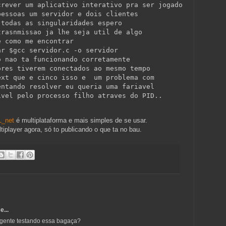
crever um aplicativo interativo pra ser jogado
pessoas um servidor e dois clientes
 todas as singularidades espero
trasnmissao ja lhe seja util de algo
e como me encontrar
ar $gcc servidor.c -o servidor
o nao ta funcionando corretamente
ores tiverem conectados ao mesmo tempo
ext que e cinco isso e  um problema com
entando resolver eu queria uma fariavel
ivel pelo processo filho atraves do PID..
_net
é multiplataforma e mais simples de se usar.
player agora, só to publicando o que ta no bau.
e...
gente testando essa bagaça?