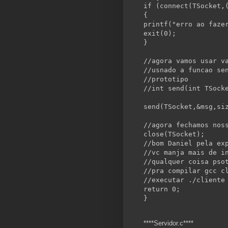
if
 (connect(TSocket,
{
printf(
"erro ao faze
exit(0);
}
//agora vamos usar v
//usnado a funcao se
//prototipo
//int send(int TSock
send(TSocket,&msg,
si
//agora fechamos nos
close(TSocket);
//bom Daniel pela ex
//vc manja mais de i
//qualquer coisa pso
//pra compilar gcc c
//executar ./cliente
return
 0;
}
****Servidor.c****