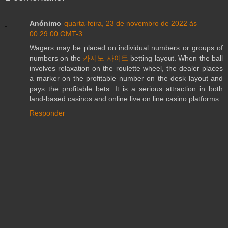
Anónimo
quarta-feira, 23 de novembro de 2022 às
00:29:00 GMT-3
Wagers may be placed on individual numbers or groups of
numbers on the
카지노 사이트
betting layout. When the ball
involves relaxation on the roulette wheel, the dealer places
a marker on the profitable number on the desk layout and
pays the profitable bets. It is a serious attraction in both
land-based casinos and online live on line casino platforms.
Responder